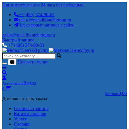
Принимаем заказы 24 часа без выходных
+7 (495) 374-90-63
zakaz@metallsantehgroup.ru
Через форму запроса с сайта
zakaz@metallsantehgroup.ru
Быстрый запрос
+7 (495) 374-90-63
Показать меню
Выход
Авторизация
0
0,00
Корзина
Доставка в день заказа
Главная страница
Каталог товаров
Услуги
Словарь