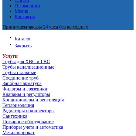
Статьи
О компании
Медиа
Контакты
Принимаем заказы 24 часа без выходных
Каталог
Закрыть
Услуги
Трубы для ХВС и ГВС
Трубы канализационные
Трубы стальные
Соединение труб
Запорная арматура
Фильтры и грязевики
Клапаны и регуляторы
Кондиционеры и вентиляция
Теплоизоляция
Радиаторы и конвекторы
Сантехника
Пожарное оборудование
Приборы учета и автоматика
Металлопрокат