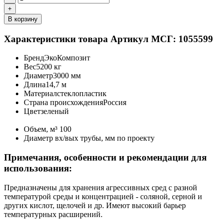
+
В корзину
Характеристики товара
Артикул МСГ: 1055599
Бренд
ЭкоКомпозит
Вес
5200 кг
Диаметр
3000 мм
Длина
14,7 м
Материал
стеклопластик
Страна происхождения
Россия
Цвет
зеленый
Объем, м³
100
Диаметр вх/вых трубы, мм
по проекту
Примечания, особенности и рекомендации для
использования:
Предназначены для хранения агрессивных сред с разной
температурой среды и концентрацией - соляной, серной и
других кислот, щелочей и др. Имеют высокий барьер
температурных расширений.