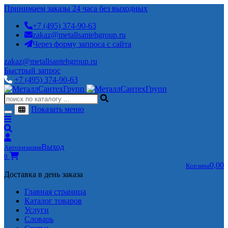
Принимаем заказы 24 часа без выходных
+7 (495) 374-90-63
zakaz@metallsantehgroup.ru
Через форму запроса с сайта
zakaz@metallsantehgroup.ru
Быстрый запрос
+7 (495) 374-90-63
Показать меню
Выход
Авторизация
0
0,00
Корзина
Доставка в день заказа
Главная страница
Каталог товаров
Услуги
Словарь