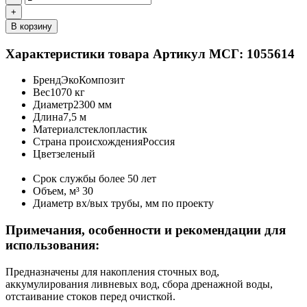
+
В корзину
Характеристики товара
Артикул МСГ: 1055614
Бренд
ЭкоКомпозит
Вес
1070 кг
Диаметр
2300 мм
Длина
7,5 м
Материал
стеклопластик
Страна происхождения
Россия
Цвет
зеленый
Срок службы
более 50 лет
Объем, м³
30
Диаметр вх/вых трубы, мм
по проекту
Примечания, особенности и рекомендации для
использования:
Предназначены для накопления сточных вод,
аккумулирования ливневых вод, сбора дренажной воды,
отстаивание стоков перед очисткой.