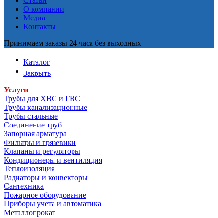
Статьи
О компании
Медиа
Контакты
Принимаем заказы 24 часа без выходных
Каталог
Закрыть
Услуги
Трубы для ХВС и ГВС
Трубы канализационные
Трубы стальные
Соединение труб
Запорная арматура
Фильтры и грязевики
Клапаны и регуляторы
Кондиционеры и вентиляция
Теплоизоляция
Радиаторы и конвекторы
Сантехника
Пожарное оборудование
Приборы учета и автоматика
Металлопрокат