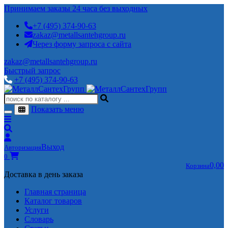
Принимаем заказы 24 часа без выходных
+7 (495) 374-90-63
zakaz@metallsantehgroup.ru
Через форму запроса с сайта
zakaz@metallsantehgroup.ru
Быстрый запрос
+7 (495) 374-90-63
Показать меню
Выход
Авторизация
0
0,00
Корзина
Доставка в день заказа
Главная страница
Каталог товаров
Услуги
Словарь