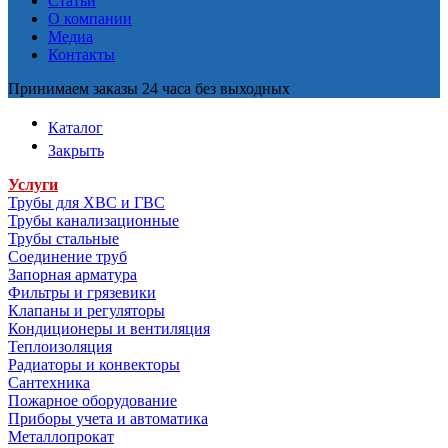
Статьи
О компании
Медиа
Контакты
Принимаем заказы 24 часа без выходных
Каталог
Закрыть
Услуги
Трубы для ХВС и ГВС
Трубы канализационные
Трубы стальные
Соединение труб
Запорная арматура
Фильтры и грязевики
Клапаны и регуляторы
Кондиционеры и вентиляция
Теплоизоляция
Радиаторы и конвекторы
Сантехника
Пожарное оборудование
Приборы учета и автоматика
Металлопрокат