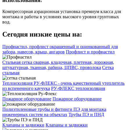
использования:
Компрессорная аэрационная установка премиум класса для
монтажа и работы в условиях высокого уровня грунтовых
вод.
Сегодня низкие цены на:
Профнастил, профлист окрашенный и оцинкованный для
забора, навесов, крыш, ангаров
Профлист и профнастил
Стальная сетка сварная, кладочная, плетеная, дорожная,
штукатурная, тканная, рабица, ЦПВС, проволока
Сетка
стальная
Теплоизоляция РУ-ФЛЕКС - очень качественный утеплитель
из вспененного каучука
РУ-ФЛЕКС теплоизоляция
Пожарное оборудование
Пожарное оборудование
Полиэтиленовые трубы и фитинги ПЭ для монтажа
инженерных систем на объектах
Трубы ПЭ и ПНД
Клапаны и задвижки
Клапаны и задвижки