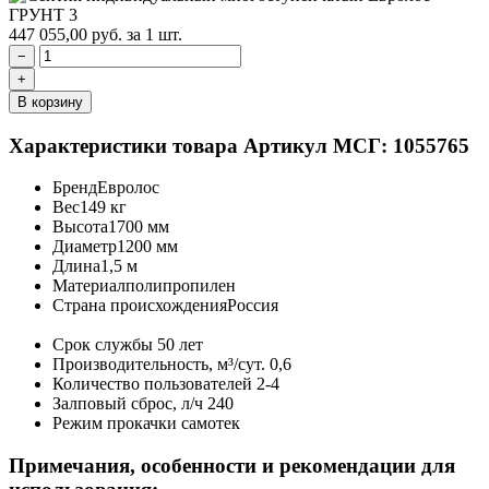
447 055,00
руб.
за 1 шт.
−
+
В корзину
Характеристики товара
Артикул МСГ: 1055765
Бренд
Евролос
Вес
149 кг
Высота
1700 мм
Диаметр
1200 мм
Длина
1,5 м
Материал
полипропилен
Страна происхождения
Россия
Срок службы
50 лет
Производительность, м³/сут.
0,6
Количество пользователей
2-4
Залповый сброс, л/ч
240
Режим прокачки
самотек
Примечания, особенности и рекомендации для