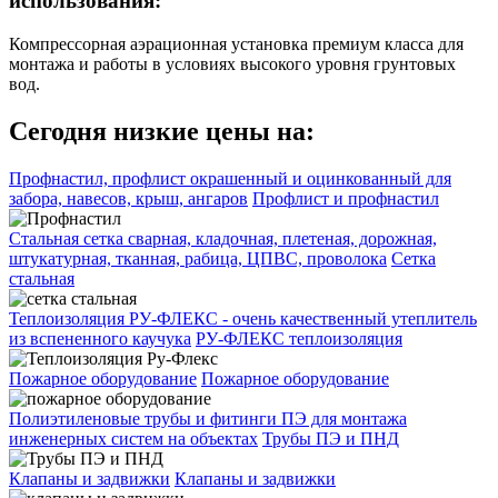
использования:
Компрессорная аэрационная установка премиум класса для
монтажа и работы в условиях высокого уровня грунтовых
вод.
Сегодня низкие цены на:
Профнастил, профлист окрашенный и оцинкованный для
забора, навесов, крыш, ангаров
Профлист и профнастил
Стальная сетка сварная, кладочная, плетеная, дорожная,
штукатурная, тканная, рабица, ЦПВС, проволока
Сетка
стальная
Теплоизоляция РУ-ФЛЕКС - очень качественный утеплитель
из вспененного каучука
РУ-ФЛЕКС теплоизоляция
Пожарное оборудование
Пожарное оборудование
Полиэтиленовые трубы и фитинги ПЭ для монтажа
инженерных систем на объектах
Трубы ПЭ и ПНД
Клапаны и задвижки
Клапаны и задвижки