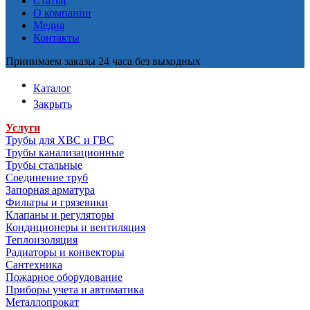
Статьи
О компании
Медиа
Контакты
Принимаем заказы 24 часа без выходных
Каталог
Закрыть
Услуги
Трубы для ХВС и ГВС
Трубы канализационные
Трубы стальные
Соединение труб
Запорная арматура
Фильтры и грязевики
Клапаны и регуляторы
Кондиционеры и вентиляция
Теплоизоляция
Радиаторы и конвекторы
Сантехника
Пожарное оборудование
Приборы учета и автоматика
Металлопрокат