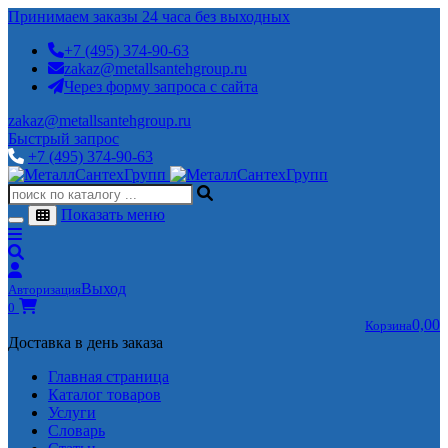
Принимаем заказы 24 часа без выходных
+7 (495) 374-90-63
zakaz@metallsantehgroup.ru
Через форму запроса с сайта
zakaz@metallsantehgroup.ru
Быстрый запрос
+7 (495) 374-90-63
Показать меню
Выход
Авторизация
0
0,00
Корзина
Доставка в день заказа
Главная страница
Каталог товаров
Услуги
Словарь