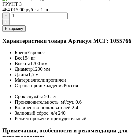
464 015,00
руб.
за 1 шт.
−
+
В корзину
Характеристики товара
Артикул МСГ: 1055766
Бренд
Евролос
Вес
154 кг
Высота
1700 мм
Диаметр
1200 мм
Длина
1,5 м
Материал
полипропилен
Страна происхождения
Россия
Срок службы
50 лет
Производительность, м³/сут.
0,6
Количество пользователей
2-4
Залповый сброс, л/ч
240
Режим прокачки
принудительный
Примечания, особенности и рекомендации для