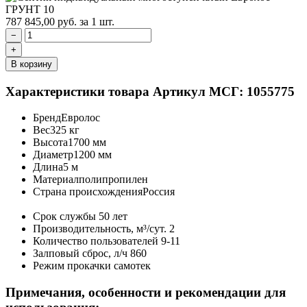
787 845,00
руб.
за 1 шт.
−
+
В корзину
Характеристики товара
Артикул МСГ: 1055775
Бренд
Евролос
Вес
325 кг
Высота
1700 мм
Диаметр
1200 мм
Длина
5 м
Материал
полипропилен
Страна происхождения
Россия
Срок службы
50 лет
Производительность, м³/сут.
2
Количество пользователей
9-11
Залповый сброс, л/ч
860
Режим прокачки
самотек
Примечания, особенности и рекомендации для