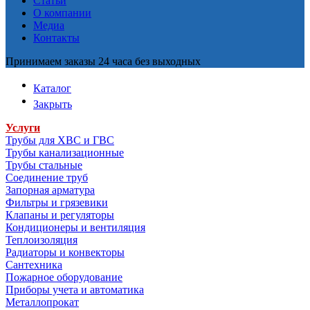
Статьи
О компании
Медиа
Контакты
Принимаем заказы 24 часа без выходных
Каталог
Закрыть
Услуги
Трубы для ХВС и ГВС
Трубы канализационные
Трубы стальные
Соединение труб
Запорная арматура
Фильтры и грязевики
Клапаны и регуляторы
Кондиционеры и вентиляция
Теплоизоляция
Радиаторы и конвекторы
Сантехника
Пожарное оборудование
Приборы учета и автоматика
Металлопрокат