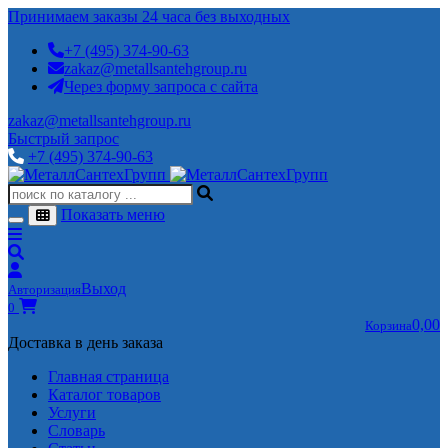
Принимаем заказы 24 часа без выходных
+7 (495) 374-90-63
zakaz@metallsantehgroup.ru
Через форму запроса с сайта
zakaz@metallsantehgroup.ru
Быстрый запрос
+7 (495) 374-90-63
Показать меню
Выход
Авторизация
0
0,00
Корзина
Доставка в день заказа
Главная страница
Каталог товаров
Услуги
Словарь