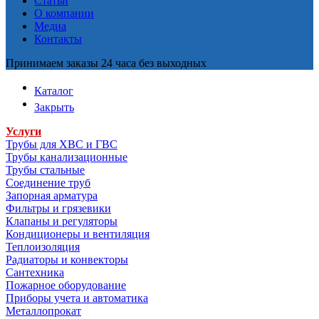
Статьи
О компании
Медиа
Контакты
Принимаем заказы 24 часа без выходных
Каталог
Закрыть
Услуги
Трубы для ХВС и ГВС
Трубы канализационные
Трубы стальные
Соединение труб
Запорная арматура
Фильтры и грязевики
Клапаны и регуляторы
Кондиционеры и вентиляция
Теплоизоляция
Радиаторы и конвекторы
Сантехника
Пожарное оборудование
Приборы учета и автоматика
Металлопрокат