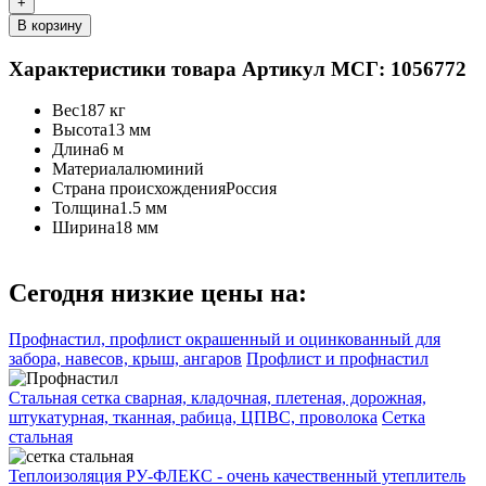
+
В корзину
Характеристики товара
Артикул МСГ: 1056772
Вес
187 кг
Высота
13 мм
Длина
6 м
Материал
алюминий
Страна происхождения
Россия
Толщина
1.5 мм
Ширина
18 мм
Сегодня низкие цены на:
Профнастил, профлист окрашенный и оцинкованный для
забора, навесов, крыш, ангаров
Профлист и профнастил
Стальная сетка сварная, кладочная, плетеная, дорожная,
штукатурная, тканная, рабица, ЦПВС, проволока
Сетка
стальная
Теплоизоляция РУ-ФЛЕКС - очень качественный утеплитель