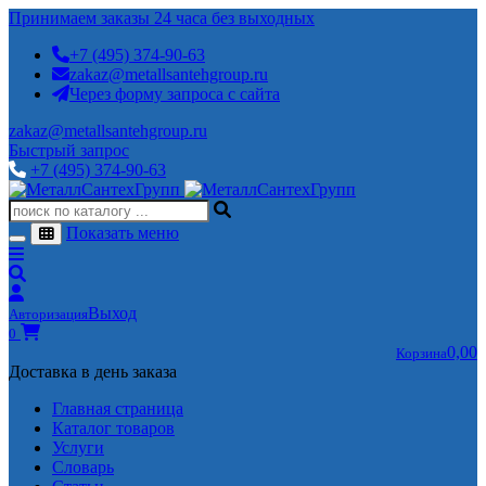
Принимаем заказы 24 часа без выходных
+7 (495) 374-90-63
zakaz@metallsantehgroup.ru
Через форму запроса с сайта
zakaz@metallsantehgroup.ru
Быстрый запрос
+7 (495) 374-90-63
Показать меню
Выход
Авторизация
0
0,00
Корзина
Доставка в день заказа
Главная страница
Каталог товаров
Услуги
Словарь