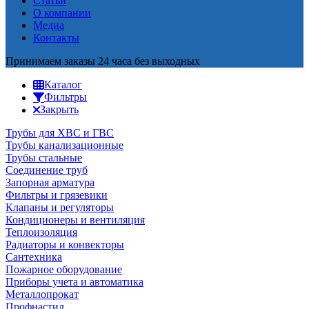
Статьи
О компании
Медиа
Контакты
Принимаем заказы 24 часа без выходных
Каталог
Фильтры
Закрыть
Трубы для ХВС и ГВС
Трубы канализационные
Трубы стальные
Соединение труб
Запорная арматура
Фильтры и грязевики
Клапаны и регуляторы
Кондиционеры и вентиляция
Теплоизоляция
Радиаторы и конвекторы
Сантехника
Пожарное оборудование
Приборы учета и автоматика
Металлопрокат
Профнастил