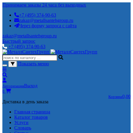
Принимаем заказы 24 часа без выходных
+7 (495) 374-90-63
zakaz@metallsantehgroup.ru
Через форму запроса с сайта
zakaz@metallsantehgroup.ru
Быстрый запрос
+7 (495) 374-90-63
Показать меню
Выход
Авторизация
0
0,00
Корзина
Доставка в день заказа
Главная страница
Каталог товаров
Услуги
Словарь