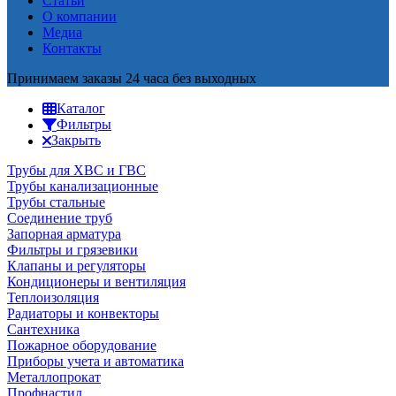
Статьи
О компании
Медиа
Контакты
Принимаем заказы 24 часа без выходных
Каталог
Фильтры
Закрыть
Трубы для ХВС и ГВС
Трубы канализационные
Трубы стальные
Соединение труб
Запорная арматура
Фильтры и грязевики
Клапаны и регуляторы
Кондиционеры и вентиляция
Теплоизоляция
Радиаторы и конвекторы
Сантехника
Пожарное оборудование
Приборы учета и автоматика
Металлопрокат
Профнастил