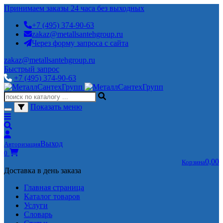
Принимаем заказы 24 часа без выходных
+7 (495) 374-90-63
zakaz@metallsantehgroup.ru
Через форму запроса с сайта
zakaz@metallsantehgroup.ru
Быстрый запрос
+7 (495) 374-90-63
Показать меню
Выход
Авторизация
0
0,00
Корзина
Доставка в день заказа
Главная страница
Каталог товаров
Услуги
Словарь