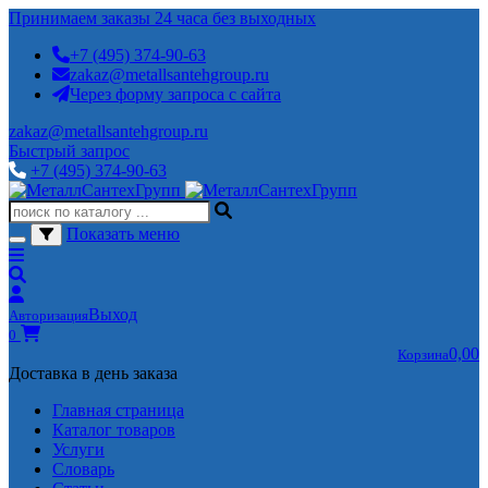
Принимаем заказы 24 часа без выходных
+7 (495) 374-90-63
zakaz@metallsantehgroup.ru
Через форму запроса с сайта
zakaz@metallsantehgroup.ru
Быстрый запрос
+7 (495) 374-90-63
Показать меню
Выход
Авторизация
0
0,00
Корзина
Доставка в день заказа
Главная страница
Каталог товаров
Услуги
Словарь