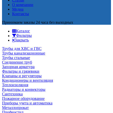
Статьи
О компании
Медиа
Контакты
Принимаем заказы 24 часа без выходных
Каталог
Фильтры
Закрыть
Трубы для ХВС и ГВС
Трубы канализационные
Трубы стальные
Соединение труб
Запорная арматура
Фильтры и грязевики
Клапаны и регуляторы
Кондиционеры и вентиляция
Теплоизоляция
Радиаторы и конвекторы
Сантехника
Пожарное оборудование
Приборы учета и автоматика
Металлопрокат
Профнастил