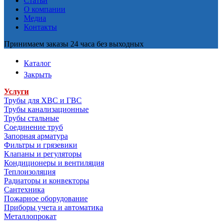
Статьи
О компании
Медиа
Контакты
Принимаем заказы 24 часа без выходных
Каталог
Закрыть
Услуги
Трубы для ХВС и ГВС
Трубы канализационные
Трубы стальные
Соединение труб
Запорная арматура
Фильтры и грязевики
Клапаны и регуляторы
Кондиционеры и вентиляция
Теплоизоляция
Радиаторы и конвекторы
Сантехника
Пожарное оборудование
Приборы учета и автоматика
Металлопрокат