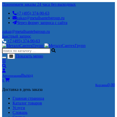
Принимаем заказы 24 часа без выходных
+7 (495) 374-90-63
zakaz@metallsantehgroup.ru
Через форму запроса с сайта
zakaz@metallsantehgroup.ru
Быстрый запрос
+7 (495) 374-90-63
Показать меню
Выход
Авторизация
0
0,00
Корзина
Доставка в день заказа
Главная страница
Каталог товаров
Услуги
Словарь