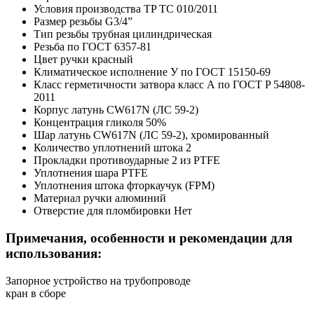
Условия производства
TP TC 010/2011
Размер резьбы
G3/4”
Тип резьбы
трубная цилиндрическая
Резьба
по ГОСТ 6357-81
Цвет ручки
красный
Климатическое исполнение
У по ГОСТ 15150-69
Класс герметичности затвора
класс А по ГОСТ P 54808-
2011
Корпус
латунь CW617N (ЛС 59-2)
Концентрация гликоля
50%
Шар
латунь CW617N (ЛС 59-2), хромированный
Количество уплотнений штока
2
Прокладки противоударные
2 из PTFE
Уплотнения шара
PTFE
Уплотнения штока
фторкаучук (FPM)
Материал ручки
алюминий
Отверстие для пломбировки
Нет
Примечания, особенности и рекомендации для
использования:
Запорное устройство на трубопроводе
кран в сборе