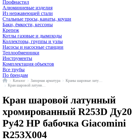
Профнастил
Алюминиевые изделия
Из нержавеющей стали
Стальные тросы, канаты, коуши
Баки, ёмкости, кессоны
Крепеж
Котлы газовые и дымоходы
Коллекторы, группы и узлы
Насосы и насосные станции
Теплообменники
Инструменты
Комплектация объектов
Все трубы
По брендам
Главная
Каталог
Запорная арматура
Краны шаровые латунные
Кран шаровой латунный хромированный R253D красный н/р, бабочка, Giacomini
Кран шаровой латунный
хромированный R253D Ду20
Ру42 НР бабочка Giacomini
R253X004