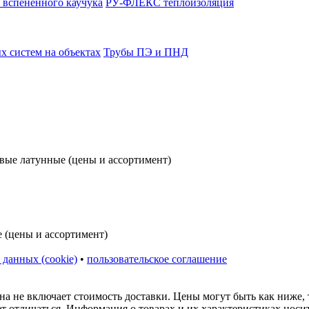
 вспененного каучука
РУ-ФЛЕКС теплоизоляция
 систем на объектах
Трубы ПЭ и ПНД
 данных (cookie)
•
пользовательское соглашение
на не включает стоимость доставки. Цены могут быть как ниже,
ет отличаться. Информация о товарах и их характеристиках нос