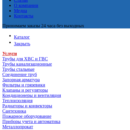
Статьи
О компании
Медиа
Контакты
Принимаем заказы 24 часа без выходных
Каталог
Закрыть
Услуги
Трубы для ХВС и ГВС
Трубы канализационные
Трубы стальные
Соединение труб
Запорная арматура
Фильтры и грязевики
Клапаны и регуляторы
Кондиционеры и вентиляция
Теплоизоляция
Радиаторы и конвекторы
Сантехника
Пожарное оборудование
Приборы учета и автоматика
Металлопрокат