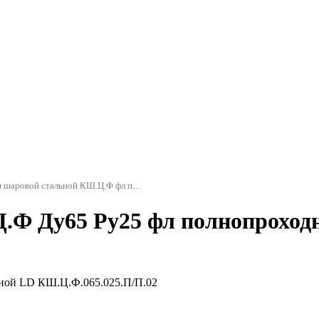
Кран шаровой стальной КШ.Ц.Ф фл полнопроходной LD
.Ф Ду65 Ру25 фл полнопроход