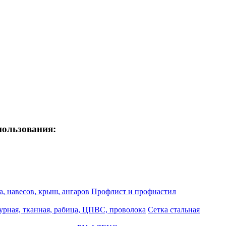
пользования:
, навесов, крыш, ангаров
Профлист и профнастил
турная, тканная, рабица, ЦПВС, проволока
Сетка стальная