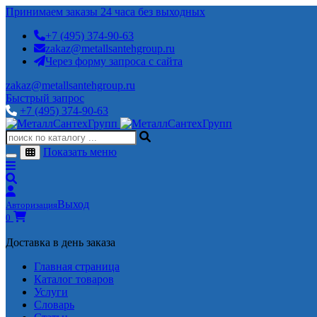
Принимаем заказы 24 часа без выходных
+7 (495) 374-90-63
zakaz@metallsantehgroup.ru
Через форму запроса с сайта
zakaz@metallsantehgroup.ru
Быстрый запрос
+7 (495) 374-90-63
Показать меню
Выход
Авторизация
0
Доставка в день заказа
Главная страница
Каталог товаров
Услуги
Словарь