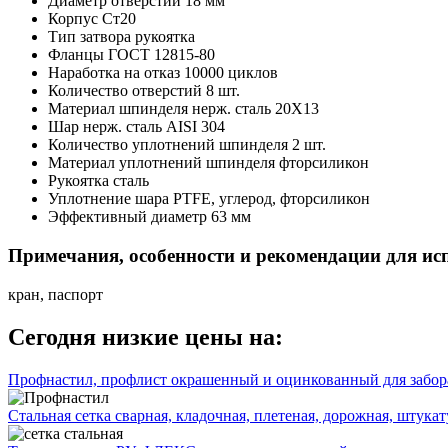
Диаметр отверстий
18 мм
Корпус
Ст20
Тип затвора
рукоятка
Фланцы
ГОСТ 12815-80
Наработка на отказ
10000 циклов
Количество отверстий
8 шт.
Материал шпинделя
нерж. сталь 20X13
Шар
нерж. сталь AISI 304
Количество уплотнений шпинделя
2 шт.
Материал уплотнений шпинделя
фторсиликон
Рукоятка
сталь
Уплотнение шара
PTFE, углерод, фторсиликон
Эффективный диаметр
63 мм
Примечания, особенности и рекомендации для ис
кран, паспорт
Сегодня низкие цены на:
Профнастил, профлист окрашенный и оцинкованный для забора
Стальная сетка сварная, кладочная, плетеная, дорожная, штука