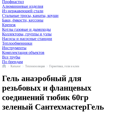
Профнастил
Алюминиевые изделия
Из нержавеющей стали
Стальные тросы, канаты, коуши
Баки, ёмкости, кессоны
Крепеж
Котлы газовые и дымоходы
Коллекторы, группы и узлы
Насосы и насосные станции
Теплообменники
Инструменты
Комплектация объектов
Все трубы
По брендам
Главная
Каталог
Теплоизоляция
Герметики, гели и клеи
Гель анаэробный для
резьбовых и фланцевых
соединений тюбик 60гр
зеленый СантехмастерГель