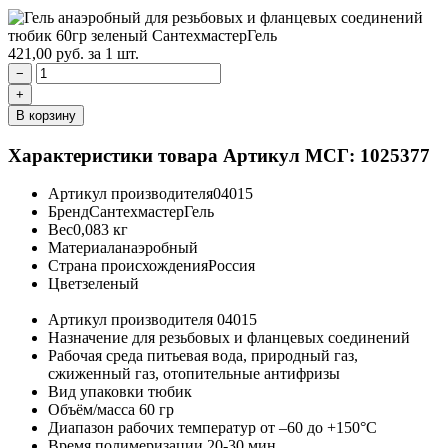
421,00
руб.
за 1 шт.
−
+
В корзину
Характеристики товара
Артикул МСГ: 1025377
Артикул производителя
04015
Бренд
СантехмастерГель
Вес
0,083 кг
Материал
анаэробный
Страна происхождения
Россия
Цвет
зеленый
Артикул производителя
04015
Назначение
для резьбовых и фланцевых соединений
Рабочая среда
питьевая вода, природный газ,
сжиженный газ, отопительные антифризы
Вид упаковки
тюбик
Объём/масса
60 гр
Диапазон рабочих температур
от –60 до +150°C
Время полимеризации
20-30 мин