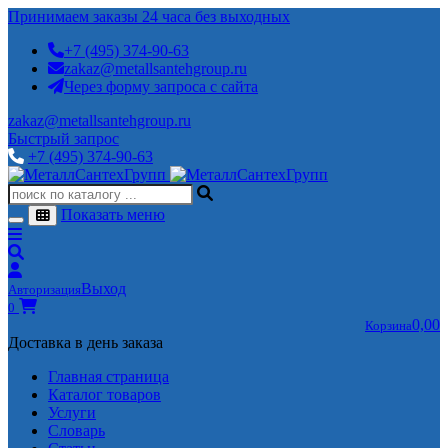
Принимаем заказы 24 часа без выходных
+7 (495) 374-90-63
zakaz@metallsantehgroup.ru
Через форму запроса с сайта
zakaz@metallsantehgroup.ru
Быстрый запрос
+7 (495) 374-90-63
Показать меню
Выход
Авторизация
0
0,00
Корзина
Доставка в день заказа
Главная страница
Каталог товаров
Услуги
Словарь