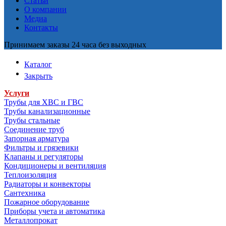
Статьи
О компании
Медиа
Контакты
Принимаем заказы 24 часа без выходных
Каталог
Закрыть
Услуги
Трубы для ХВС и ГВС
Трубы канализационные
Трубы стальные
Соединение труб
Запорная арматура
Фильтры и грязевики
Клапаны и регуляторы
Кондиционеры и вентиляция
Теплоизоляция
Радиаторы и конвекторы
Сантехника
Пожарное оборудование
Приборы учета и автоматика
Металлопрокат