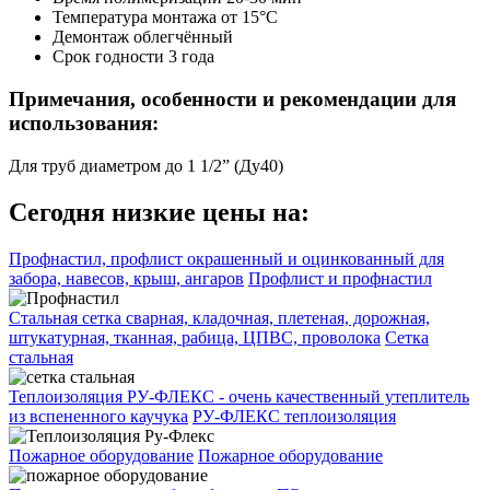
Температура монтажа
от 15°C
Демонтаж
облегчённый
Срок годности
3 года
Примечания, особенности и рекомендации для
использования:
Для труб диаметром до 1 1/2” (Ду40)
Сегодня низкие цены на:
Профнастил, профлист окрашенный и оцинкованный для
забора, навесов, крыш, ангаров
Профлист и профнастил
Стальная сетка сварная, кладочная, плетеная, дорожная,
штукатурная, тканная, рабица, ЦПВС, проволока
Сетка
стальная
Теплоизоляция РУ-ФЛЕКС - очень качественный утеплитель
из вспененного каучука
РУ-ФЛЕКС теплоизоляция
Пожарное оборудование
Пожарное оборудование