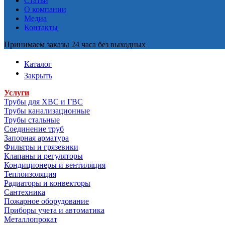
Статьи
О компании
Медиа
Контакты
Принимаем заказы 24 часа без выходных
Каталог
Закрыть
Услуги
Трубы для ХВС и ГВС
Трубы канализационные
Трубы стальные
Соединение труб
Запорная арматура
Фильтры и грязевики
Клапаны и регуляторы
Кондиционеры и вентиляция
Теплоизоляция
Радиаторы и конвекторы
Сантехника
Пожарное оборудование
Приборы учета и автоматика
Металлопрокат