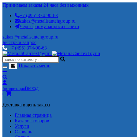
Принимаем заказы 24 часа без выходных
+7 (495) 374-90-63
zakaz@metallsantehgroup.ru
Через форму запроса с сайта
zakaz@metallsantehgroup.ru
Быстрый запрос
+7 (495) 374-90-63
Показать меню
Выход
Авторизация
0
Доставка в день заказа
Главная страница
Каталог товаров
Услуги
Словарь