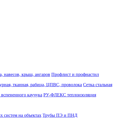
, навесов, крыш, ангаров
Профлист и профнастил
турная, тканная, рабица, ЦПВС, проволока
Сетка стальная
 вспененного каучука
РУ-ФЛЕКС теплоизоляция
 систем на объектах
Трубы ПЭ и ПНД