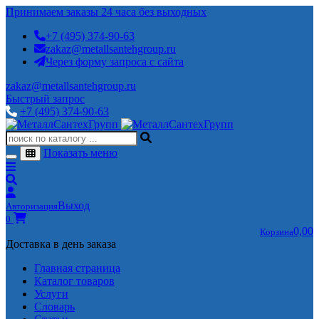
Принимаем заказы 24 часа без выходных
+7 (495) 374-90-63
zakaz@metallsantehgroup.ru
Через форму запроса с сайта
zakaz@metallsantehgroup.ru
Быстрый запрос
+7 (495) 374-90-63
Показать меню
Выход
Авторизация
0
0,00
Корзина
Доставка в день заказа
Главная страница
Каталог товаров
Услуги
Словарь