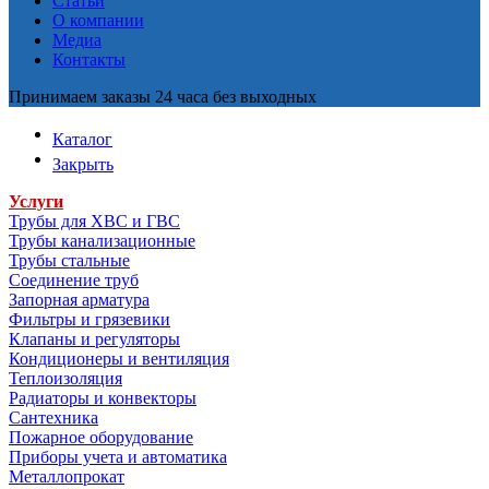
Статьи
О компании
Медиа
Контакты
Принимаем заказы 24 часа без выходных
Каталог
Закрыть
Услуги
Трубы для ХВС и ГВС
Трубы канализационные
Трубы стальные
Соединение труб
Запорная арматура
Фильтры и грязевики
Клапаны и регуляторы
Кондиционеры и вентиляция
Теплоизоляция
Радиаторы и конвекторы
Сантехника
Пожарное оборудование
Приборы учета и автоматика
Металлопрокат