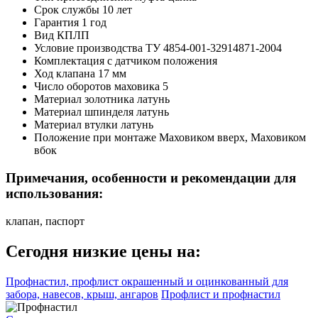
Срок службы
10 лет
Гарантия
1 год
Вид
КПЛП
Условие производства
ТУ 4854-001-32914871-2004
Комплектация
с датчиком положения
Ход клапана
17 мм
Число оборотов маховика
5
Материал золотника
латунь
Материал шпинделя
латунь
Материал втулки
латунь
Положение при монтаже
Маховиком вверх, Маховиком
вбок
Примечания, особенности и рекомендации для
использования:
клапан, паспорт
Сегодня низкие цены на:
Профнастил, профлист окрашенный и оцинкованный для
забора, навесов, крыш, ангаров
Профлист и профнастил