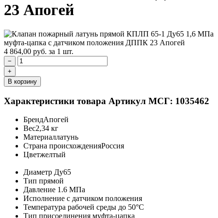
23 Апогей
4 864,00
руб.
за 1 шт.
−
+
В корзину
Характеристики товара
Артикул МСГ: 1035462
Бренд
Апогей
Вес
2,34 кг
Материал
латунь
Страна происхождения
Россия
Цвет
желтый
Диаметр
Ду65
Тип
прямой
Давление
1.6 МПа
Исполнение
с датчиком положения
Температура рабочей среды
до 50°C
Тип присоединения
муфта-цапка