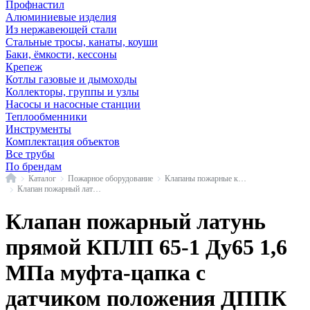
Профнастил
Алюминиевые изделия
Из нержавеющей стали
Стальные тросы, канаты, коуши
Баки, ёмкости, кессоны
Крепеж
Котлы газовые и дымоходы
Коллекторы, группы и узлы
Насосы и насосные станции
Теплообменники
Инструменты
Комплектация объектов
Все трубы
По брендам
Главная
Каталог
Пожарное оборудование
Клапаны пожарные краны и вентили
Клапан пожарный латунь КПЛП прямой с датчиком положения Апогей
Клапан пожарный латунь
прямой КПЛП 65-1 Ду65 1,6
МПа муфта-цапка с
датчиком положения ДППК