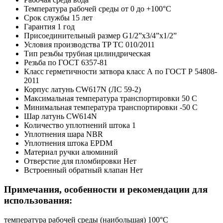
Температура рабочей среды
от 0 до +100°C
Срок службы
15 лет
Гарантия
1 год
Присоединительный размер
G1/2”х3/4”х1/2”
Условия производства
TP TC 010/2011
Тип резьбы
трубная цилиндрическая
Резьба
по ГОСТ 6357-81
Класс герметичности затвора
класс А по ГОСТ Р 54808-
2011
Корпус
латунь CW617N (ЛС 59-2)
Максимальная температура транспортировки
50 C
Минимальная температура транспортировки
-50 C
Шар
латунь CW614N
Количество уплотнений штока
1
Уплотнения шара
NBR
Уплотнения штока
EPDM
Материал ручки
алюминий
Отверстие для пломбировки
Нет
Встроенный обратный клапан
Нет
Примечания, особенности и рекомендации для
использования:
температура рабочей среды (наибольшая) 100°C