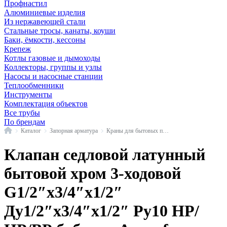
Профнастил
Алюминиевые изделия
Из нержавеющей стали
Стальные тросы, канаты, коуши
Баки, ёмкости, кессоны
Крепеж
Котлы газовые и дымоходы
Коллекторы, группы и узлы
Насосы и насосные станции
Теплообменники
Инструменты
Комплектация объектов
Все трубы
По брендам
Главная
Каталог
Запорная арматура
Краны для бытовых приборов
Клапан седловой латунный
бытовой хром 3-ходовой
G1/2″х3/4″х1/2″
Ду1/2″х3/4″х1/2″ Ру10 НР/