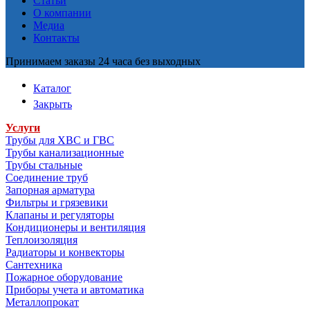
Статьи
О компании
Медиа
Контакты
Принимаем заказы 24 часа без выходных
Каталог
Закрыть
Услуги
Трубы для ХВС и ГВС
Трубы канализационные
Трубы стальные
Соединение труб
Запорная арматура
Фильтры и грязевики
Клапаны и регуляторы
Кондиционеры и вентиляция
Теплоизоляция
Радиаторы и конвекторы
Сантехника
Пожарное оборудование
Приборы учета и автоматика
Металлопрокат