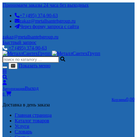
Принимаем заказы 24 часа без выходных
+7 (495) 374-90-63
zakaz@metallsantehgroup.ru
Через форму запроса с сайта
zakaz@metallsantehgroup.ru
Быстрый запрос
+7 (495) 374-90-63
Показать меню
Выход
Авторизация
0
0,00
Корзина
Доставка в день заказа
Главная страница
Каталог товаров
Услуги
Словарь