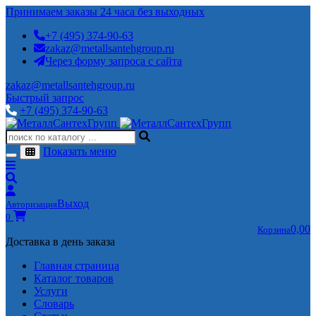
Принимаем заказы 24 часа без выходных
+7 (495) 374-90-63
zakaz@metallsantehgroup.ru
Через форму запроса с сайта
zakaz@metallsantehgroup.ru
Быстрый запрос
+7 (495) 374-90-63
Показать меню
Выход
Авторизация
0
0,00
Корзина
Доставка в день заказа
Главная страница
Каталог товаров
Услуги
Словарь