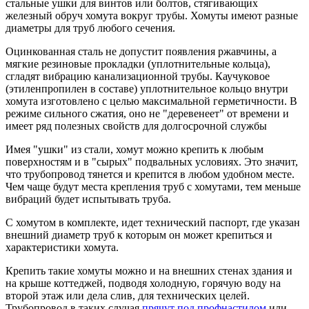
стальные ушки для винтов или болтов, стягивающих
железный обруч хомута вокруг трубы. Хомуты имеют разные
диаметры для труб любого сечения.
Оцинкованная сталь не допустит появления ржавчины, а
мягкие резиновые прокладки (уплотнительные кольца),
сгладят вибрацию канализационной трубы. Каучуковое
(этиленпропилен в составе) уплотнительное кольцо внутри
хомута изготовлено с целью максимальной герметичности. В
режиме сильного сжатия, оно не "деревенеет" от времени и
имеет ряд полезных свойств для долгосрочной службы
Имея "ушки" из стали, хомут можно крепить к любым
поверхностям и в "сырых" подвальных условиях. Это значит,
что трубопровод тянется и крепится в любом удобном месте.
Чем чаще будут места крепления труб с хомутами, тем меньше
вибраций будет испытывать труба.
С хомутом в комплекте, идет технический паспорт, где указан
внешний диаметр труб к которым он может крепиться и
характеристики хомута.
Крепить такие хомуты можно и на внешних стенах здания и
на крыше коттеджей, подводя холодную, горячую воду на
второй этаж или дела слив, для технических целей.
Трубопровод в таких случая
прячут под профнастилом
или