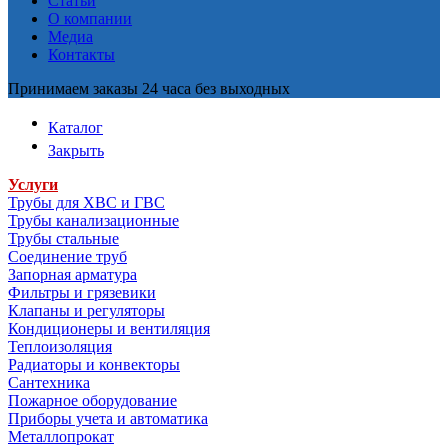
Статьи
О компании
Медиа
Контакты
Принимаем заказы 24 часа без выходных
Каталог
Закрыть
Услуги
Трубы для ХВС и ГВС
Трубы канализационные
Трубы стальные
Соединение труб
Запорная арматура
Фильтры и грязевики
Клапаны и регуляторы
Кондиционеры и вентиляция
Теплоизоляция
Радиаторы и конвекторы
Сантехника
Пожарное оборудование
Приборы учета и автоматика
Металлопрокат