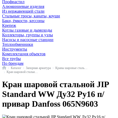
Профнастил
Алюминиевые изделия
Из нержавеющей стали
Стальные тросы, канаты, коуши
Баки, ёмкости, кессоны
Крепеж
Котлы газовые и дымоходы
Коллекторы, группы и узлы
Насосы и насосные станции
Теплообменники
Инструменты
Комплектация объектов
Все трубы
По брендам
Главная
Каталог
Запорная арматура
Краны шаровые стальные
Кран шаровой стальной JIP Standard WW п/привар Danfoss
Кран шаровой стальной JIP
Standard WW Ду32 Ру16 п/
привар Danfoss 065N9603