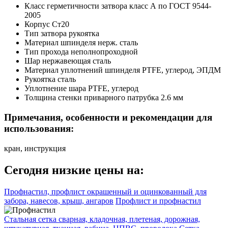
Класс герметичности затвора
класс А по ГОСТ 9544-
2005
Корпус
Ст20
Тип затвора
рукоятка
Материал шпинделя
нерж. сталь
Тип прохода
неполнопроходной
Шар
нержавеющая сталь
Материал уплотнений шпинделя
PTFE, углерод, ЭПДМ
Рукоятка
сталь
Уплотнение шара
PTFE, углерод
Толщина стенки приварного патрубка
2.6 мм
Примечания, особенности и рекомендации для
использования:
кран, инструкция
Сегодня низкие цены на:
Профнастил, профлист окрашенный и оцинкованный для
забора, навесов, крыш, ангаров
Профлист и профнастил
Стальная сетка сварная, кладочная, плетеная, дорожная,