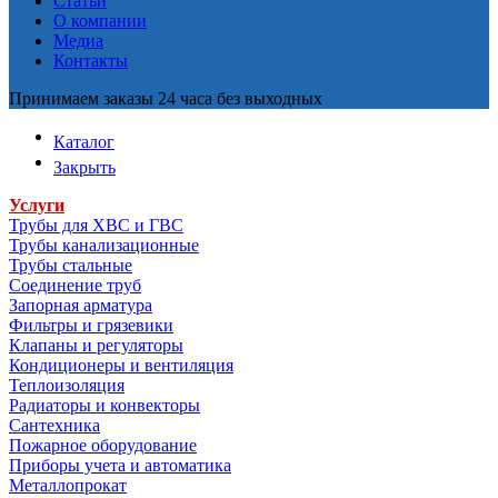
Статьи
О компании
Медиа
Контакты
Принимаем заказы 24 часа без выходных
Каталог
Закрыть
Услуги
Трубы для ХВС и ГВС
Трубы канализационные
Трубы стальные
Соединение труб
Запорная арматура
Фильтры и грязевики
Клапаны и регуляторы
Кондиционеры и вентиляция
Теплоизоляция
Радиаторы и конвекторы
Сантехника
Пожарное оборудование
Приборы учета и автоматика
Металлопрокат