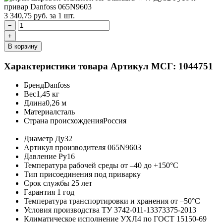
3 340,75
руб.
за 1 шт.
−
+
В корзину
Характеристики товара
Артикул МСГ: 1044751
Бренд
Danfoss
Вес
1,45 кг
Длина
0,26 м
Материал
сталь
Страна происхождения
Россия
Диаметр
Ду32
Артикул производителя
065N9603
Давление
Ру16
Температура рабочей среды
от –40 до +150°C
Тип присоединения
под приварку
Срок службы
25 лет
Гарантия
1 год
Температура транспортировки и хранения
от –50°C
Условия производства
ТУ 3742-011-13373375-2013
Климатическое исполнение
УХЛ4 по ГОСТ 15150-69