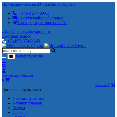
Принимаем заказы 24 часа без выходных
+7 (495) 374-90-63
zakaz@metallsantehgroup.ru
Через форму запроса с сайта
zakaz@metallsantehgroup.ru
Быстрый запрос
+7 (495) 374-90-63
Показать меню
Выход
Авторизация
0
0,00
Корзина
Доставка в день заказа
Главная страница
Каталог товаров
Услуги
Словарь