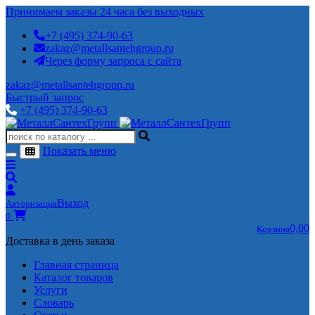
Принимаем заказы 24 часа без выходных
+7 (495) 374-90-63
zakaz@metallsantehgroup.ru
Через форму запроса с сайта
zakaz@metallsantehgroup.ru
Быстрый запрос
+7 (495) 374-90-63
Показать меню
Выход
Авторизация
0
0,00
Корзина
Доставка в день заказа
Главная страница
Каталог товаров
Услуги
Словарь