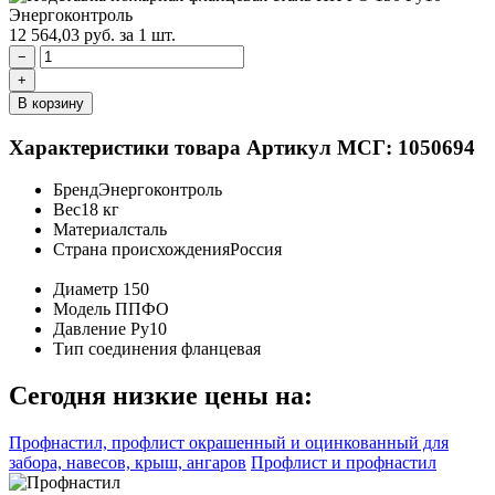
12 564,03
руб.
за 1 шт.
−
+
В корзину
Характеристики товара
Артикул МСГ: 1050694
Бренд
Энергоконтроль
Вес
18 кг
Материал
сталь
Страна происхождения
Россия
Диаметр
150
Модель
ППФО
Давление
Ру10
Тип соединения
фланцевая
Сегодня низкие цены на:
Профнастил, профлист окрашенный и оцинкованный для
забора, навесов, крыш, ангаров
Профлист и профнастил