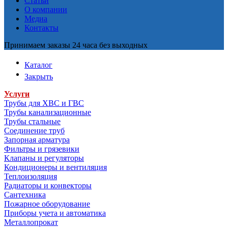
Статьи
О компании
Медиа
Контакты
Принимаем заказы 24 часа без выходных
Каталог
Закрыть
Услуги
Трубы для ХВС и ГВС
Трубы канализационные
Трубы стальные
Соединение труб
Запорная арматура
Фильтры и грязевики
Клапаны и регуляторы
Кондиционеры и вентиляция
Теплоизоляция
Радиаторы и конвекторы
Сантехника
Пожарное оборудование
Приборы учета и автоматика
Металлопрокат