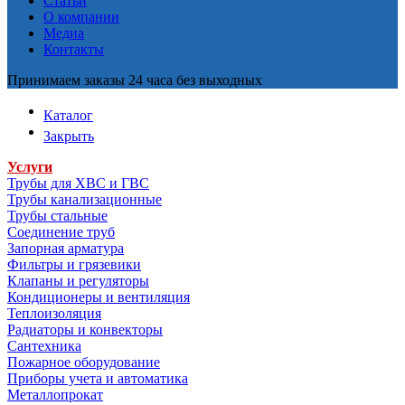
Статьи
О компании
Медиа
Контакты
Принимаем заказы 24 часа без выходных
Каталог
Закрыть
Услуги
Трубы для ХВС и ГВС
Трубы канализационные
Трубы стальные
Соединение труб
Запорная арматура
Фильтры и грязевики
Клапаны и регуляторы
Кондиционеры и вентиляция
Теплоизоляция
Радиаторы и конвекторы
Сантехника
Пожарное оборудование
Приборы учета и автоматика
Металлопрокат