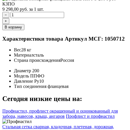
9 298,00
руб.
за 1 шт.
−
+
В корзину
Характеристики товара
Артикул МСГ: 1050712
Вес
28 кг
Материал
сталь
Страна происхождения
Россия
Диаметр
200
Модель
ППФО
Давление
Ру10
Тип соединения
фланцевая
Сегодня низкие цены на:
Профнастил, профлист окрашенный и оцинкованный для
забора, навесов, крыш, ангаров
Профлист и профнастил
Стальная сетка сварная, кладочная, плетеная, дорожная,