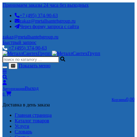
Принимаем заказы 24 часа без выходных
+7 (495) 374-90-63
zakaz@metallsantehgroup.ru
Через форму запроса с сайта
zakaz@metallsantehgroup.ru
Быстрый запрос
+7 (495) 374-90-63
Показать меню
Выход
Авторизация
0
0,00
Корзина
Доставка в день заказа
Главная страница
Каталог товаров
Услуги
Словарь