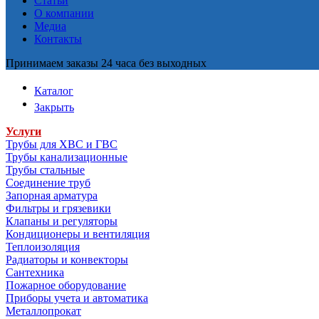
Статьи
О компании
Медиа
Контакты
Принимаем заказы 24 часа без выходных
Каталог
Закрыть
Услуги
Трубы для ХВС и ГВС
Трубы канализационные
Трубы стальные
Соединение труб
Запорная арматура
Фильтры и грязевики
Клапаны и регуляторы
Кондиционеры и вентиляция
Теплоизоляция
Радиаторы и конвекторы
Сантехника
Пожарное оборудование
Приборы учета и автоматика
Металлопрокат