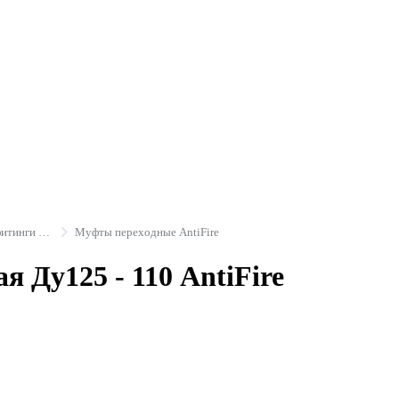
Противопожарные трубы и фитинги ANTIFIRE
Муфты переходные AntiFire
я Ду125 - 110 AntiFire