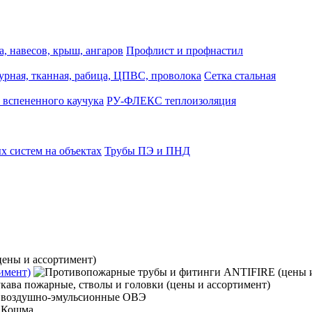
, навесов, крыш, ангаров
Профлист и профнастил
турная, тканная, рабица, ЦПВС, проволока
Сетка стальная
 вспененного каучука
РУ-ФЛЕКС теплоизоляция
 систем на объектах
Трубы ПЭ и ПНД
имент)