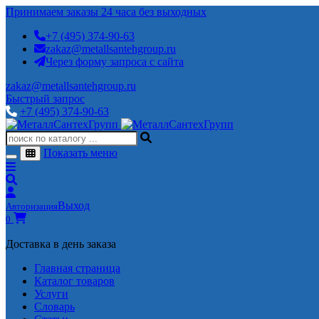
Принимаем заказы 24 часа без выходных
+7 (495) 374-90-63
zakaz@metallsantehgroup.ru
Через форму запроса с сайта
zakaz@metallsantehgroup.ru
Быстрый запрос
+7 (495) 374-90-63
Показать меню
Выход
Авторизация
0
Доставка в день заказа
Главная страница
Каталог товаров
Услуги
Словарь