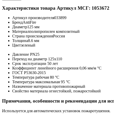
Характеристики товара
Артикул МСГ: 1053672
Артикул производителя
033899
Бренд
AntiFire
Диаметр
125 мм
Материал
полипропилен композитный
Страна происхождения
Россия
Толщина
8.6 мм
Цвет
зеленый
Давление
PN25
Переход на диаметр
125х110
Срок эксплуатации
50 лет
Коэффициент линейного расширения
0,06 мм/м °С
ГОСТ
Р53630-2015
Температура рабочая
80 °С
Температура максимальная
95 °С
Назначение материала
противопожарный
Свойство материала
огнестойкий, пожаростойкий
Примечания, особенности и рекомендации для ис
Используется для автоматических установок пожаротушения.