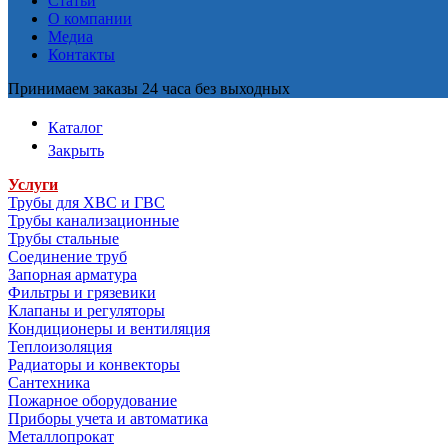
Статьи
О компании
Медиа
Контакты
Принимаем заказы 24 часа без выходных
Каталог
Закрыть
Услуги
Трубы для ХВС и ГВС
Трубы канализационные
Трубы стальные
Соединение труб
Запорная арматура
Фильтры и грязевики
Клапаны и регуляторы
Кондиционеры и вентиляция
Теплоизоляция
Радиаторы и конвекторы
Сантехника
Пожарное оборудование
Приборы учета и автоматика
Металлопрокат