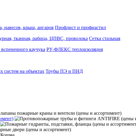
, навесов, крыш, ангаров
Профлист и профнастил
турная, тканная, рабица, ЦПВС, проволока
Сетка стальная
 вспененного каучука
РУ-ФЛЕКС теплоизоляция
 систем на объектах
Трубы ПЭ и ПНД
имент)