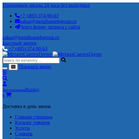
Принимаем заказы 24 часа без выходных
+7 (495) 374-90-63
zakaz@metallsantehgroup.ru
Через форму запроса с сайта
zakaz@metallsantehgroup.ru
Быстрый запрос
+7 (495) 374-90-63
Показать меню
Выход
Авторизация
0
Доставка в день заказа
Главная страница
Каталог товаров
Услуги
Словарь