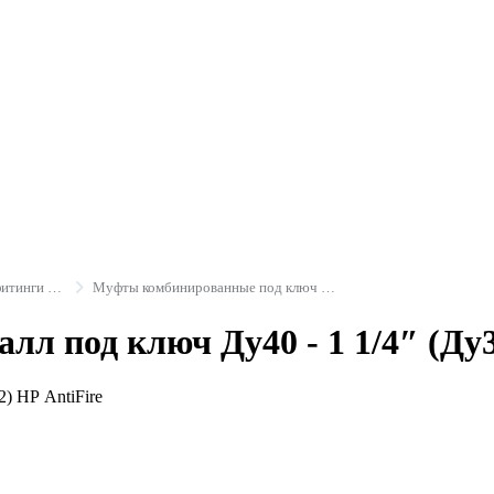
Противопожарные трубы и фитинги ANTIFIRE
Муфты комбинированные под ключ AntiFire
лл под ключ Ду40 - 1 1/4″ (Ду3