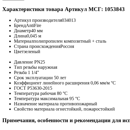
Характеристики товара
Артикул МСГ: 1053843
Артикул производителя
034013
Бренд
AntiFire
Диаметр
40 мм
Длина
0,045 м
Материал
полипропилен композитный + сталь
Страна происхождения
Россия
Цвет
зеленый
Давление
PN25
Тип резьбы
наружная
Резьба
1 1/4"
Срок эксплуатации
50 лет
Коэффициент линейного расширения
0,06 мм/м °С
ГОСТ
Р53630-2015
Температура рабочая
80 °С
Температура максимальная
95 °С
Назначение материала
противопожарный
Свойство материала
огнестойкий, пожаростойкий
Примечания, особенности и рекомендации для ис