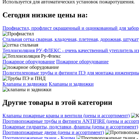
Используется для автоматических установок пожаротушения.
Сегодня низкие цены на:
Профнастил, профлист окрашенный и оцинкованный для забора
Стальная сетка сварная, кладочная, плетеная, дорожная, штука
Теплоизоляция РУ-ФЛЕКС - очень качественный утеплитель из
Пожарное оборудование
Пожарное оборудование
Полиэтиленовые трубы и фитинги ПЭ для монтажа инженерных
Клапаны и задвижки
Клапаны и задвижки
Другие товары в этой категории
Клапаны пожарные краны и вентили (цены и ассортимент)
Противопожарные трубы и фитинги ANTIFIRE (цены и ассорт
Пожарные гидранты, подставки, фланцы (цены и ассортимент)
Противопожарные двери (цены и ассортимент)
Противопожарные ткани - Кошма