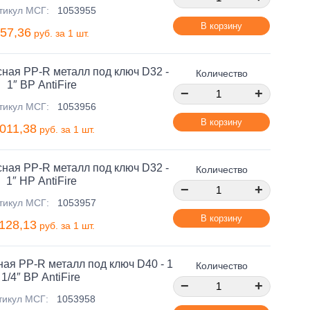
тикул МСГ:
1053955
В корзину
57,36
руб. за 1 шт.
ная PP-R металл под ключ D32 -
Количество
1″ ВР AntiFire
−
+
тикул МСГ:
1053956
В корзину
 011,38
руб. за 1 шт.
ная PP-R металл под ключ D32 -
Количество
1″ НР AntiFire
−
+
тикул МСГ:
1053957
В корзину
 128,13
руб. за 1 шт.
ая PP-R металл под ключ D40 - 1
Количество
1/4″ ВР AntiFire
−
+
тикул МСГ:
1053958