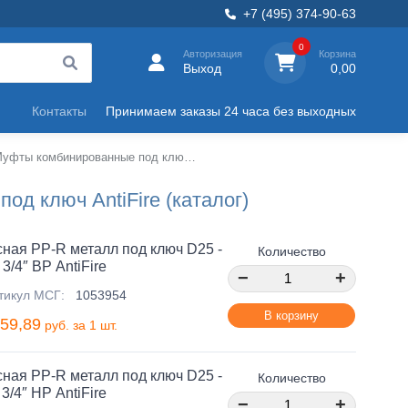
+7 (495) 374-90-63
0
Авторизация
Корзина
Выход
0,00
Контакты
Принимаем заказы 24 часа без выходных
Муфты комбинированные под ключ AntiFire
д ключ AntiFire (каталог)
ная PP-R металл под ключ D25 -
Количество
3/4″ ВР AntiFire
−
+
тикул МСГ:
1053954
В корзину
59,89
руб. за 1 шт.
ная PP-R металл под ключ D25 -
Количество
3/4″ НР AntiFire
−
+