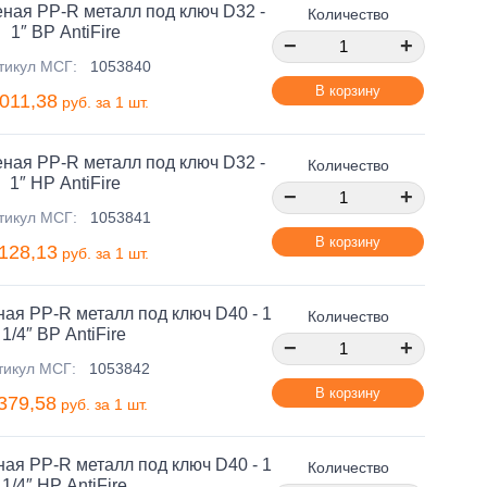
ная PP-R металл под ключ D32 -
Количество
1″ ВР AntiFire
−
+
тикул МСГ:
1053840
В корзину
 011,38
руб. за 1 шт.
ная PP-R металл под ключ D32 -
Количество
1″ НР AntiFire
−
+
тикул МСГ:
1053841
В корзину
 128,13
руб. за 1 шт.
ая PP-R металл под ключ D40 - 1
Количество
1/4″ ВР AntiFire
−
+
тикул МСГ:
1053842
В корзину
379,58
руб. за 1 шт.
ая PP-R металл под ключ D40 - 1
Количество
1/4″ НР AntiFire