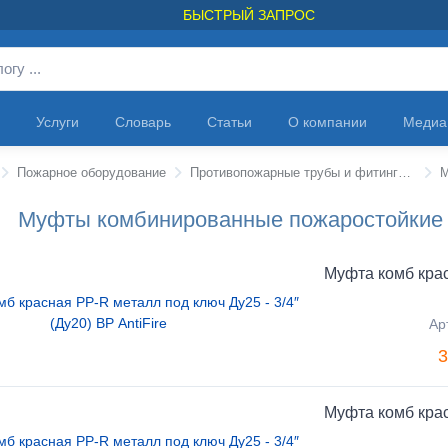
БЫСТРЫЙ ЗАПРОС
Услуги
Словарь
Статьи
О компании
Медиа
Пожарное оборудование
Противопожарные трубы и фитинги ANTIFIRE
Муфты комбинированные пожаростойкие по
Муфта комб крас
Ар
3
Муфта комб крас