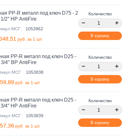
ая PP-R металл под ключ D75 - 2
Количество
1/2″ НР AntiFire
−
+
тикул МСГ:
1053962
В корзину
648,51
руб. за 1 шт.
ная PP-R металл под ключ D25 -
Количество
3/4″ ВР AntiFire
−
+
тикул МСГ:
1053838
В корзину
59,89
руб. за 1 шт.
ная PP-R металл под ключ D25 -
Количество
3/4″ НР AntiFire
−
+
тикул МСГ:
1053839
В корзину
57,36
руб. за 1 шт.