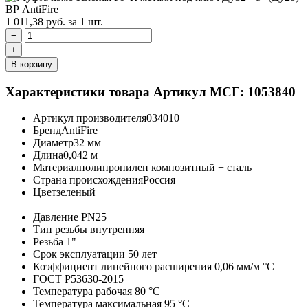
1 011,38
руб.
за 1 шт.
−
+
В корзину
Характеристики товара
Артикул МСГ: 1053840
Артикул производителя
034010
Бренд
AntiFire
Диаметр
32 мм
Длина
0,042 м
Материал
полипропилен композитный + сталь
Страна происхождения
Россия
Цвет
зеленый
Давление
PN25
Тип резьбы
внутренняя
Резьба
1"
Срок эксплуатации
50 лет
Коэффициент линейного расширения
0,06 мм/м °С
ГОСТ
Р53630-2015
Температура рабочая
80 °С
Температура максимальная
95 °С