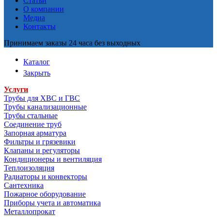
Статьи
О компании
Медиа
Контакты
Принимаем заказы 24 часа без выходных
Каталог
Закрыть
Услуги
Трубы для ХВС и ГВС
Трубы канализационные
Трубы стальные
Соединение труб
Запорная арматура
Фильтры и грязевики
Клапаны и регуляторы
Кондиционеры и вентиляция
Теплоизоляция
Радиаторы и конвекторы
Сантехника
Пожарное оборудование
Приборы учета и автоматика
Металлопрокат