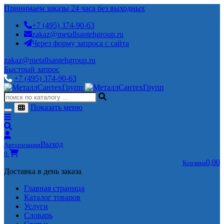
Принимаем заказы 24 часа без выходных
+7 (495) 374-90-63
zakaz@metallsantehgroup.ru
Через форму запроса с сайта
zakaz@metallsantehgroup.ru
Быстрый запрос
+7 (495) 374-90-63
Показать меню
Выход
Авторизация
0
0,00
Корзина
Доставка в день заказа
Главная страница
Каталог товаров
Услуги
Словарь