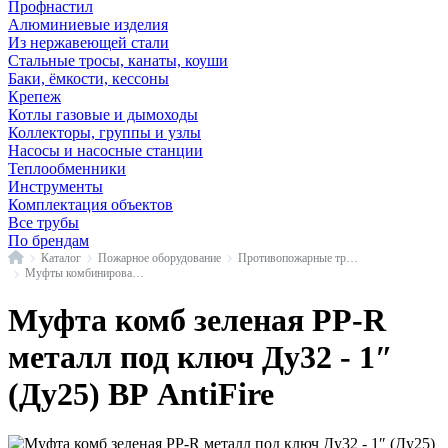
Профнастил
Алюминиевые изделия
Из нержавеющей стали
Стальные тросы, канаты, коуши
Баки, ёмкости, кессоны
Крепеж
Котлы газовые и дымоходы
Коллекторы, группы и узлы
Насосы и насосные станции
Теплообменники
Инструменты
Комплектация объектов
Все трубы
По брендам
Главная
Каталог
Пожарное оборудование
Противопожарные трубы и фитинги ANTIFIRE
Муфты комбинированные под ключ AntiFire
Муфта комб зеленая PP-R
металл под ключ Ду32 - 1″
(Ду25) ВР AntiFire