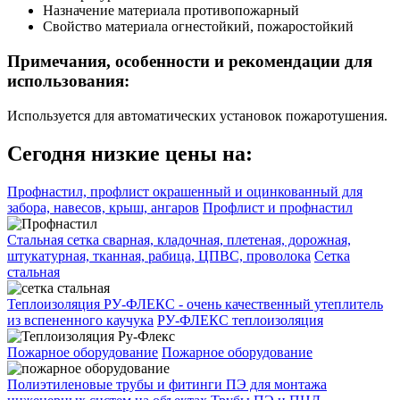
Назначение материала
противопожарный
Свойство материала
огнестойкий, пожаростойкий
Примечания, особенности и рекомендации для
использования:
Используется для автоматических установок пожаротушения.
Сегодня низкие цены на:
Профнастил, профлист окрашенный и оцинкованный для
забора, навесов, крыш, ангаров
Профлист и профнастил
Стальная сетка сварная, кладочная, плетеная, дорожная,
штукатурная, тканная, рабица, ЦПВС, проволока
Сетка
стальная
Теплоизоляция РУ-ФЛЕКС - очень качественный утеплитель
из вспененного каучука
РУ-ФЛЕКС теплоизоляция
Пожарное оборудование
Пожарное оборудование
Полиэтиленовые трубы и фитинги ПЭ для монтажа