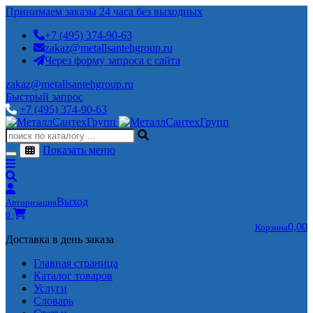
Принимаем заказы 24 часа без выходных
+7 (495) 374-90-63
zakaz@metallsantehgroup.ru
Через форму запроса с сайта
zakaz@metallsantehgroup.ru
Быстрый запрос
+7 (495) 374-90-63
Показать меню
Выход
Авторизация
0
0,00
Корзина
Доставка в день заказа
Главная страница
Каталог товаров
Услуги
Словарь