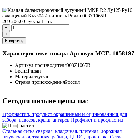
209 206,00
руб.
за 1 шт.
−
+
В корзину
Характеристики товара
Артикул МСГ: 1058197
Артикул производителя
003Z1065R
Бренд
Ридан
Материал
чугун
Страна происхождения
Россия
Сегодня низкие цены на:
Профнастил, профлист окрашенный и оцинкованный для
забора, навесов, крыш, ангаров
Профлист и профнастил
Стальная сетка сварная, кладочная, плетеная, дорожная,
штукатурная, тканная, рабица, ЦПВС, проволока
Сетка