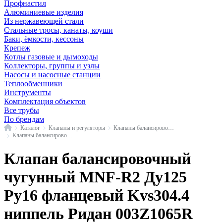
Профнастил
Алюминиевые изделия
Из нержавеющей стали
Стальные тросы, канаты, коуши
Баки, ёмкости, кессоны
Крепеж
Котлы газовые и дымоходы
Коллекторы, группы и узлы
Насосы и насосные станции
Теплообменники
Инструменты
Комплектация объектов
Все трубы
По брендам
Главная
Каталог
Клапаны и регуляторы
Клапаны балансировочные и комплектующие
Клапаны балансировочные чугунные
Клапан балансировочный
чугунный MNF-R2 Ду125
Ру16 фланцевый Kvs304.4
ниппель Ридан 003Z1065R