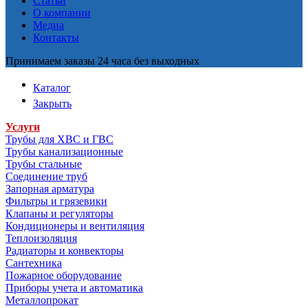
Статьи
О компании
Медиа
Контакты
Принимаем заказы 24 часа без выходных
Каталог
Закрыть
Услуги
Трубы для ХВС и ГВС
Трубы канализационные
Трубы стальные
Соединение труб
Запорная арматура
Фильтры и грязевики
Клапаны и регуляторы
Кондиционеры и вентиляция
Теплоизоляция
Радиаторы и конвекторы
Сантехника
Пожарное оборудование
Приборы учета и автоматика
Металлопрокат