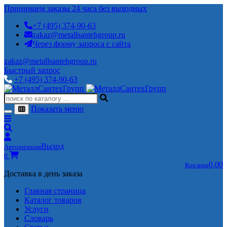
Принимаем заказы 24 часа без выходных
+7 (495) 374-90-63
zakaz@metallsantehgroup.ru
Через форму запроса с сайта
zakaz@metallsantehgroup.ru
Быстрый запрос
+7 (495) 374-90-63
Показать меню
Выход
Авторизация
0
0,00
Корзина
Доставка в день заказа
Главная страница
Каталог товаров
Услуги
Словарь