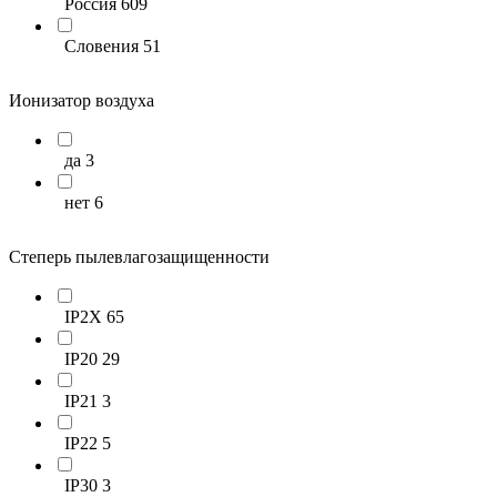
Россия
609
LAMPRECHT
33
Словения
51
OPENAIR by ZILON
506
Ионизатор воздуха
RGP
7
ROYAL CLIMA
80
да
3
Без бренда
10
нет
6
УМНЫЙ ВЫБОР
2
Степерь пылевлагозащищенности
IP2X
65
IP20
29
IP21
3
IP22
5
IP30
3