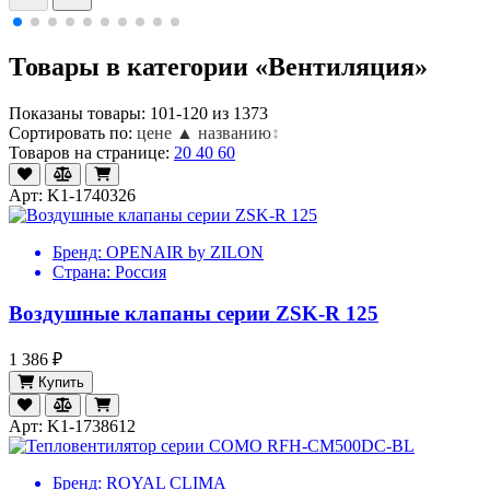
Товары в категории «Вентиляция»
Показаны товары: 101-120 из 1373
Сортировать по:
цене ▲
названию
↕
Товаров на странице:
20
40
60
Арт: K1-1740326
Бренд:
OPENAIR by ZILON
Страна:
Россия
Воздушные клапаны серии ZSK-R 125
1 386 ₽
Купить
Арт: K1-1738612
Бренд:
ROYAL CLIMA