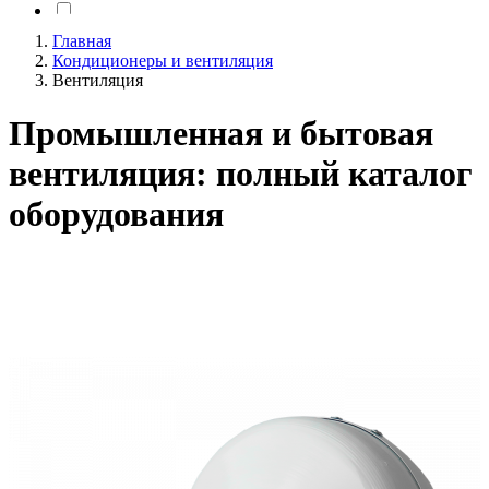
IP34
25
Главная
Кондиционеры и вентиляция
IP44
9
Вентиляция
IP53
1
Промышленная и бытовая
IP54
31
вентиляция: полный каталог
IP65
12
оборудования
IP65/67
2
IP65/68
3
К
1
IPX0
34
IPX2
5
IPX4
69