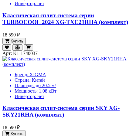
Инвертор:
нет
Классическая сплит-система серии
TURBOCOOL 2024 XG-TXC21RHA (комплект)
18 590 ₽
Купить
Арт: K1-1740037
Бренд:
XIGMA
Страна:
Китай
Площадь:
до 20.5 м²
Мощность:
1.08 кВт
Инвертор:
нет
Классическая сплит-система серии SKY XG-
SKY21RHA (комплект)
18 590 ₽
Купить