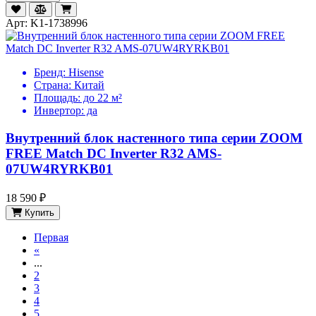
Арт: K1-1738996
Бренд:
Hisense
Страна:
Китай
Площадь:
до 22 м²
Инвертор:
да
Внутренний блок настенного типа серии ZOOM
FREE Match DC Inverter R32 AMS-
07UW4RYRKB01
18 590 ₽
Купить
Первая
«
...
2
3
4
5