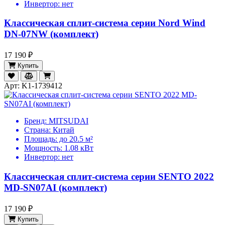
Инвертор:
нет
Классическая сплит-система серии Nord Wind
DN-07NW (комплект)
17 190 ₽
Купить
Арт: K1-1739412
Бренд:
MITSUDAI
Страна:
Китай
Площадь:
до 20.5 м²
Мощность:
1.08 кВт
Инвертор:
нет
Классическая сплит-система серии SENTO 2022
MD-SN07AI (комплект)
17 190 ₽
Купить