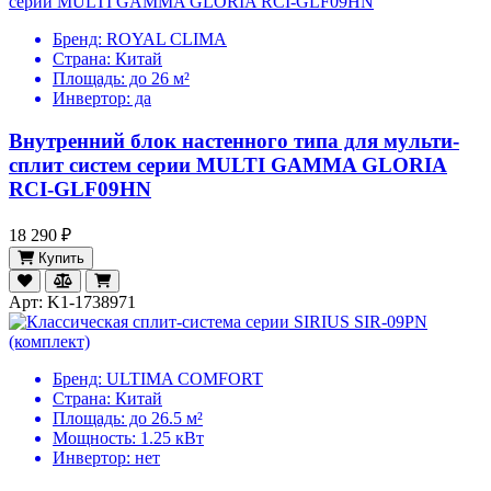
Бренд:
ROYAL CLIMA
Страна:
Китай
Площадь:
до 26 м²
Инвертор:
да
Внутренний блок настенного типа для мульти-
сплит систем серии MULTI GAMMA GLORIA
RCI-GLF09HN
18 290 ₽
Купить
Арт: K1-1738971
Бренд:
ULTIMA COMFORT
Страна:
Китай
Площадь:
до 26.5 м²
Мощность:
1.25 кВт
Инвертор:
нет