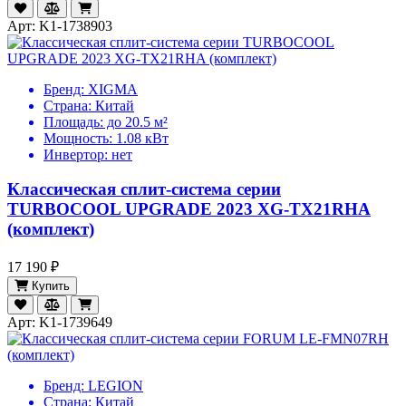
Арт: K1-1738903
Бренд:
XIGMA
Страна:
Китай
Площадь:
до 20.5 м²
Мощность:
1.08 кВт
Инвертор:
нет
Классическая сплит-система серии
TURBOCOOL UPGRADE 2023 XG-TX21RHA
(комплект)
17 190 ₽
Купить
Арт: K1-1739649
Бренд:
LEGION
Страна:
Китай