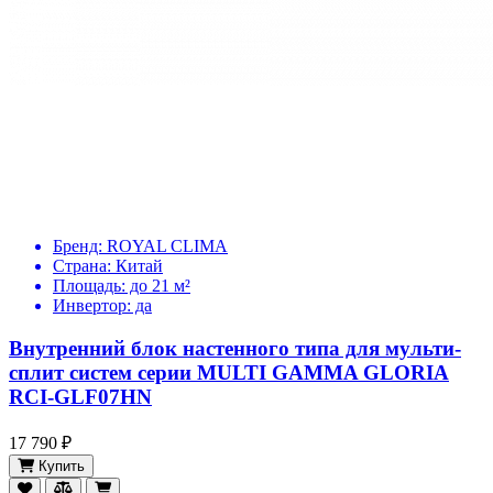
Бренд:
ROYAL CLIMA
Страна:
Китай
Площадь:
до 21 м²
Инвертор:
да
Внутренний блок настенного типа для мульти-
сплит систем серии MULTI GAMMA GLORIA
RCI-GLF07HN
17 790 ₽
Купить