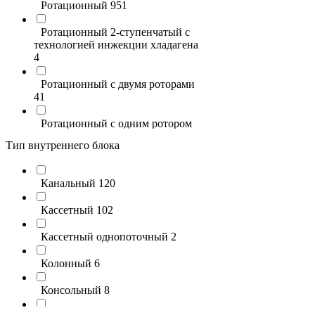
HITACHI
49
Ротационный
951
HIGH LIFE
28
Ротационный 2-ступенчатый с
технологией инжекции хладагена
Ferrum
102
4
FUNAI
239
Ротационный с двумя роторами
41
Energolux
719
Ротационный с одним ротором
23
EXPERTAIR by ZILON
53
Тип внутреннего блока
Роторный
5
ECOSTAR
19
Канальный
120
Спиральный
8
СOOLBERG
12
Кассетный
102
Кассетный однопоточный
2
Колонный
6
Консольный
8