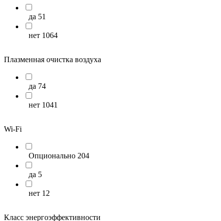
35
20
да
51
36
12
нет
1064
37
17
Плазменная очистка воздуха
38
16
да
74
39
18
нет
1041
40
10
41
19
Wi-Fi
42
28
Опционально
204
43
14
да
5
44
4
нет
12
45
9
Класс энергоэффективности