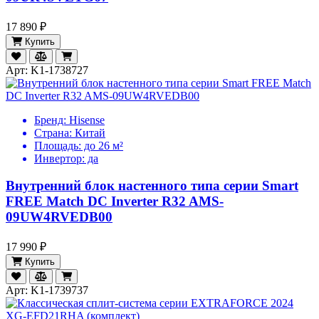
17 890 ₽
Купить
Арт: K1-1738727
Бренд:
Hisense
Страна:
Китай
Площадь:
до 26 м²
Инвертор:
да
Внутренний блок настенного типа серии Smart
FREE Match DC Inverter R32 AMS-
09UW4RVEDB00
17 990 ₽
Купить
Арт: K1-1739737