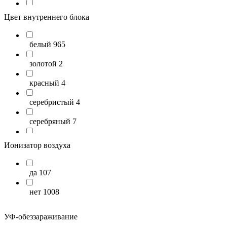
23
96
Цвет внутреннего блока
24
93
белый
965
25
54
золотой
2
26
47
красный
4
27
65
серебристый
4
28
14
серебряный
7
29
33
серый
39
Ионизатор воздуха
30
37
стальной
8
31
33
да
107
чёрный
55
32
38
нет
1008
шампань
6
33
63
УФ-обеззараживание
34
26