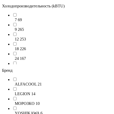
до 88 м² - 8.8 кВт
66
Холодопроизводительность (kBTU)
до 106 м² - 10.6 кВт
59
7
69
свыше 106 м²
97
9
265
12
253
18
226
24
167
30
78
Бренд
36
57
ALFACOOL
21
36+
99
LEGION
14
МОРОЗКО
10
YOSHIKAWA
6