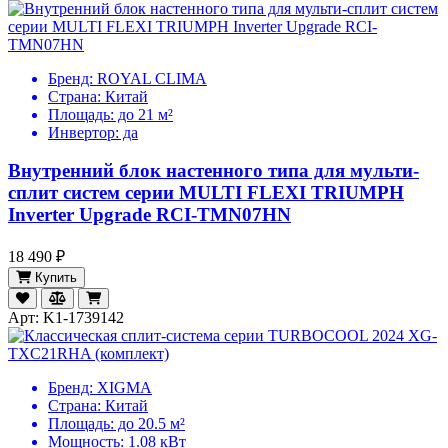
Бренд:
ROYAL CLIMA
Страна:
Китай
Площадь:
до 21 м²
Инвертор:
да
Внутренний блок настенного типа для мульти-
сплит систем серии MULTI FLEXI TRIUMPH
Inverter Upgrade RCI-TMN07HN
18 490 ₽
Купить
Арт: K1-1739142
Бренд:
XIGMA
Страна:
Китай
Площадь:
до 20.5 м²
Мощность:
1.08 кВт