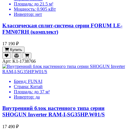
Площадь:
до 21.5 м²
Мощность:
0.905 кВт
Инвертор:
нет
Классическая сплит-система серии FORUM LE-
FMN07RH (комплект)
17 190 ₽
Купить
Арт: K1-1738766
Бренд:
FUNAI
Страна:
Китай
Площадь:
до 37 м²
Инвертор:
да
Внутренний блок настенного типа серии
SHOGUN Inverter RAM-I-SG35HP.W01/S
17 490 ₽