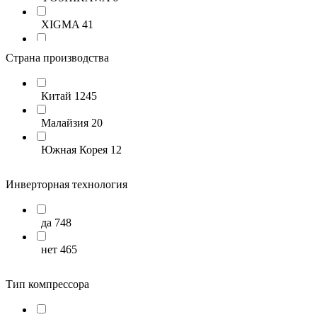
XIGMA
41
ULTIMA COMFORT
65
Страна производства
Toshiba
9
Китай
1245
Roland
26
Малайзия
20
ROYAL CLIMA
347
Южная Корея
12
MITSUDAI
13
Инверторная технология
LG
46
LAMPRECHT
12
да
748
DAICOND
15
нет
465
KALASHNIKOV
51
Тип компрессора
Hisense
296