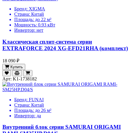
Бренд:
XIGMA
Страна:
Китай
Площадь:
до 22 м²
Мощность:
0.93 кВт
Инвертор:
нет
Классическая сплит-система серии
EXTRAFORCE 2024 XG-EFD21RHA (комплект)
18 090 ₽
Купить
Арт: K1-1738182
Бренд:
FUNAI
Страна:
Китай
Площадь:
до 26 м²
Инвертор:
да
Внутренний блок серии SAMURAI ORIGAMI