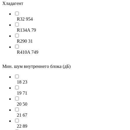
Напольно-потолочный
58
Хладагент
Настенный
822
R32
954
R134A
79
R290
31
R410A
749
Мин. шум внутреннего блока (дБ)
18
23
19
71
20
50
21
67
22
89