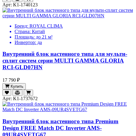
Арт: K1-1740123
Бренд:
ROYAL CLIMA
Страна:
Китай
Площадь:
до 21 м²
Инвертор:
да
Внутренний блок настенного типа для мульти-
сплит систем серии MULTI GAMMA GLORIA
RCI-GLD07HN
17 790 ₽
Купить
Арт: K1-1737672
Внутренний блок настенного типа Premium
Design FREE Match DC Inverter AMS-
09UR4SVETG67