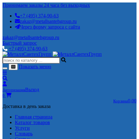
Принимаем заказы 24 часа без выходных
+7 (495) 374-90-63
zakaz@metallsantehgroup.ru
Через форму запроса с сайта
zakaz@metallsantehgroup.ru
Быстрый запрос
+7 (495) 374-90-63
Показать меню
Выход
Авторизация
0
0,00
Корзина
Доставка в день заказа
Главная страница
Каталог товаров
Услуги
Словарь